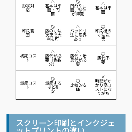
△
◎
△
形状対
基本は平
凹凸や曲
基本は平
応
面・円
面、球体
面
筒
が得意
◎
△
◎
印刷範
版の寸法
パッド寸
印刷機の
囲
次第で大
法に限界
寸法次
判も可
あり
第
△
△
◎
初期コス
版代が必
版代・治
版代不
ト
要（色数
具代が必
要
分）
要
×
◎
〇
時間がか
量産コス
量産する
比較的安
かり高コ
ト
ほど割
価
ストにな
安
りがち
スクリーン印刷とインクジェ
ットプリントの違い