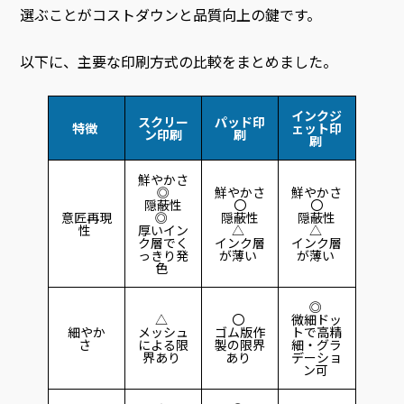
選ぶことがコストダウンと品質向上の鍵です。
以下に、主要な印刷方式の比較をまとめました。
インクジ
スクリー
パッド印
特徴
ェット印
ン印刷
刷
刷
鮮やかさ
◎
鮮やかさ
鮮やかさ
隠蔽性
〇
〇
意匠再現
◎
隠蔽性
隠蔽性
性
厚いイン
△
△
ク層でく
インク層
インク層
っきり発
が薄い
が薄い
色
◎
△
〇
微細ドッ
細やか
メッシュ
ゴム版作
トで高精
さ
による限
製の限界
細・グラ
界あり
あり
デーショ
ン可