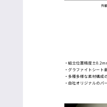
外
組立位置精度±0.2m
グラファイトシート最
多種多様な素材構成
自社オリジナルのパ