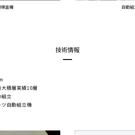
観検査機
自動組
技術情報
m
大積層実績10層
の組立
ーツ自動組立機