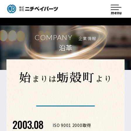
menu
ニチベイパーツ
COMPANY
企業情報
沿革
始
蛎殻町
まりは
より
2003.08
ISO 9001 2000取得