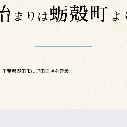
始
蛎殻町
まりは
よ
千葉県野田市に野田工場を建設