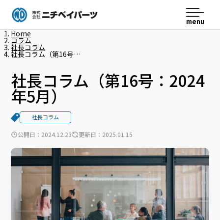
menu
ニチベイパーツ
Home
コラム
社長コラム
社長コラム（第16号…
社長コラム（第16号：2024
年5月）
社長コラム
公開日：
2024.12.23
更新日：
2025.01.15